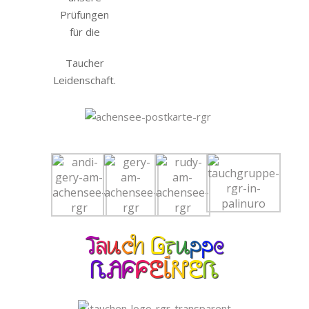
Prüfungen
für die
Taucher
Leidenschaft.
T
a
u
c
h
G
r
u
p
p
e
R
A
F
F
E
I
N
E
R