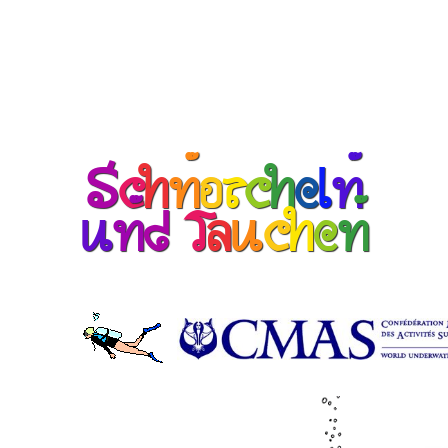
S
c
h
n
o
r
c
h
e
l
n
u
n
d
T
a
u
c
h
e
n